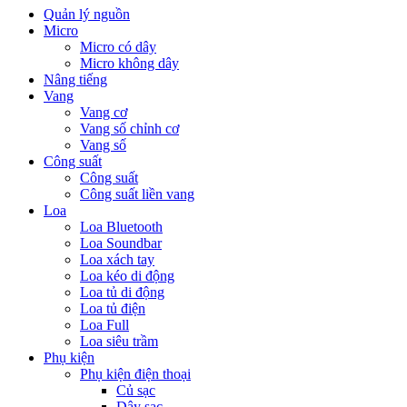
Quản lý nguồn
Micro
Micro có dây
Micro không dây
Nâng tiếng
Vang
Vang cơ
Vang số chỉnh cơ
Vang số
Công suất
Công suất
Công suất liền vang
Loa
Loa Bluetooth
Loa Soundbar
Loa xách tay
Loa kéo di động
Loa tủ di động
Loa tủ điện
Loa Full
Loa siêu trầm
Phụ kiện
Phụ kiện điện thoại
Củ sạc
Dây sạc