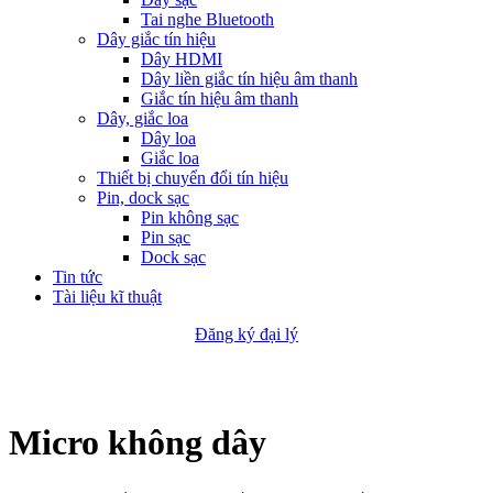
Tai nghe Bluetooth
Dây giắc tín hiệu
Dây HDMI
Dây liền giắc tín hiệu âm thanh
Giắc tín hiệu âm thanh
Dây, giắc loa
Dây loa
Giắc loa
Thiết bị chuyển đổi tín hiệu
Pin, dock sạc
Pin không sạc
Pin sạc
Dock sạc
Tin tức
Tài liệu kĩ thuật
Đăng ký đại lý
Micro không dây