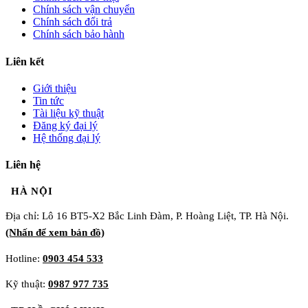
Chính sách vận chuyển
Chính sách đổi trả
Chính sách bảo hành
Liên kết
Giới thiệu
Tin tức
Tài liệu kỹ thuật
Đăng ký đại lý
Hệ thống đại lý
Liên hệ
HÀ NỘI
Địa chỉ: Lô 16 BT5-X2 Bắc Linh Đàm, P. Hoàng Liệt, TP. Hà Nội.
(Nhấn để xem bản đồ)
Hotline:
0903 454 533
Kỹ thuật:
0987 977 735