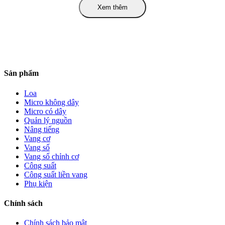
Xem thêm
Sản phẩm
Loa
Micro không dây
Micro có dây
Quản lý nguồn
Nâng tiếng
Vang cơ
Vang số
Vang số chỉnh cơ
Công suất
Công suất liền vang
Phụ kiện
Chính sách
Chính sách bảo mật