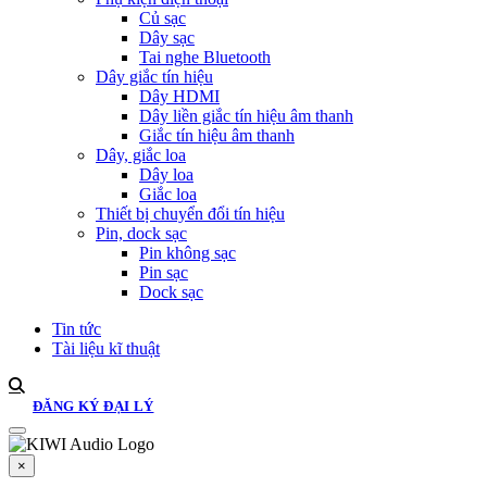
Củ sạc
Dây sạc
Tai nghe Bluetooth
Dây giắc tín hiệu
Dây HDMI
Dây liền giắc tín hiệu âm thanh
Giắc tín hiệu âm thanh
Dây, giắc loa
Dây loa
Giắc loa
Thiết bị chuyển đổi tín hiệu
Pin, dock sạc
Pin không sạc
Pin sạc
Dock sạc
Tin tức
Tài liệu kĩ thuật
ĐĂNG KÝ ĐẠI LÝ
×