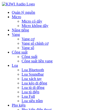
Quản lý nguồn
Micro
Micro có dây
Micro không dây
Nâng tiếng
Vang
Vang cơ
Vang số chỉnh cơ
Vang số
Công suất
Công suất
Công suất liền vang
Loa
Loa Bluetooth
Loa Soundbar
Loa xách tay
Loa kéo di động
Loa tủ di động
Loa tủ điện
Loa Full
Loa siêu trầm
Phụ kiện
Phụ kiện điện thoại