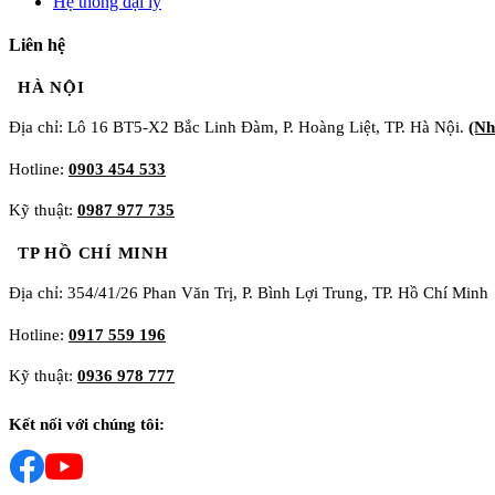
Hệ thống đại lý
Liên hệ
HÀ NỘI
Địa chỉ: Lô 16 BT5-X2 Bắc Linh Đàm, P. Hoàng Liệt, TP. Hà Nội.
(Nh
Hotline:
0903 454 533
Kỹ thuật:
0987 977 735
TP HỒ CHÍ MINH
Địa chỉ: 354/41/26 Phan Văn Trị, P. Bình Lợi Trung, TP. Hồ Chí Minh
Hotline:
0917 559 196
Kỹ thuật:
0936 978 777
Kết nối với chúng tôi: