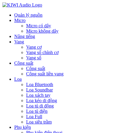
Quản lý nguồn
Micro
Micro có dây
Micro không dây
Nâng tiếng
Vang
Vang cơ
Vang số chỉnh cơ
Vang số
Công suất
Công suất
Công suất liền vang
Loa
Loa Bluetooth
Loa Soundbar
Loa xách tay
Loa kéo di động
Loa tủ di động
Loa tủ điện
Loa Full
Loa siêu trầm
Phụ kiện
Phụ kiện điện thoại