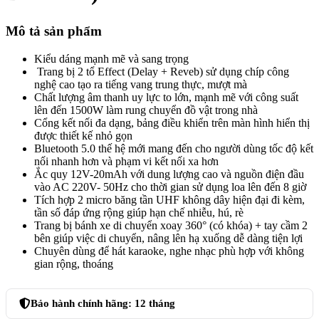
Mô tả sản phẩm
Kiểu dáng mạnh mẽ và sang trọng
Trang bị 2 tổ Effect (Delay + Reveb) sử dụng chíp công
nghệ cao tạo ra tiếng vang trung thực, mượt mà
Chất lượng âm thanh uy lực to lớn, mạnh mẽ với công suất
lên đến 1500W làm rung chuyển đồ vật trong nhà
Cổng kết nối đa dạng, bảng điều khiển trên màn hình hiển thị
được thiết kế nhỏ gọn
Bluetooth 5.0 thế hệ mới mang đến cho người dùng tốc độ kết
nối nhanh hơn và phạm vi kết nối xa hơn
Ắc quy 12V-20mAh với dung lượng cao và nguồn điện đầu
vào AC 220V- 50Hz cho thời gian sử dụng loa lên đến 8 giờ
Tích hợp 2 micro băng tần UHF không dây hiện đại đi kèm,
tần số đáp ứng rộng giúp hạn chế nhiễu, hú, rè
Trang bị bánh xe di chuyển xoay 360° (có khóa) + tay cầm 2
bên giúp việc di chuyển, nâng lên hạ xuống dễ dàng tiện lợi
Chuyên dùng để hát karaoke, nghe nhạc phù hợp với không
gian rộng, thoáng
Bảo hành chính hãng:
12 tháng