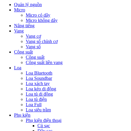
Quản lý nguồn
Micro
Micro có dây
Micro không dây
Nâng tiếng
Vang
Vang cơ
Vang số chỉnh cơ
Vang số
Công suất
Công suất
Công suất liền vang
Loa
Loa Bluetooth
Loa Soundbar
Loa xách tay
Loa kéo di động
Loa tủ di động
Loa tủ điện
Loa Full
Loa siêu trầm
Phụ kiện
Phụ kiện điện thoại
Củ sạc
Dây sạc