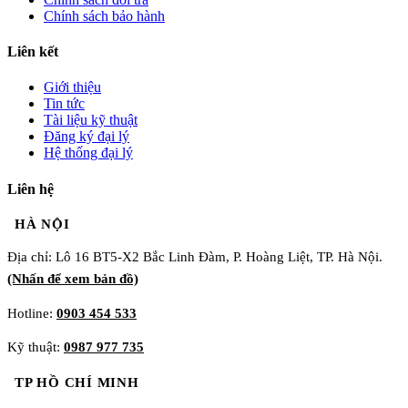
Chính sách bảo hành
Liên kết
Giới thiệu
Tin tức
Tài liệu kỹ thuật
Đăng ký đại lý
Hệ thống đại lý
Liên hệ
HÀ NỘI
Địa chỉ: Lô 16 BT5-X2 Bắc Linh Đàm, P. Hoàng Liệt, TP. Hà Nội.
(Nhấn để xem bản đồ)
Hotline:
0903 454 533
Kỹ thuật:
0987 977 735
TP HỒ CHÍ MINH