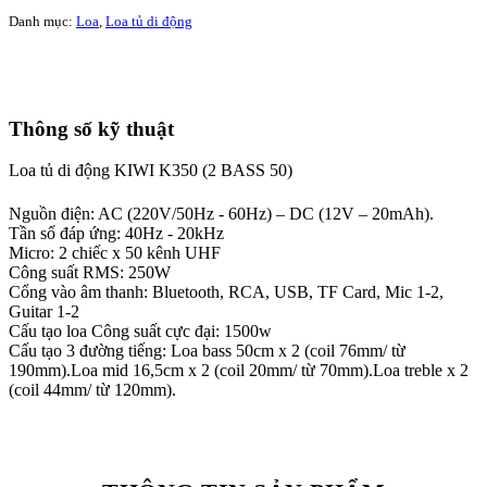
Danh mục:
Loa
,
Loa tủ di động
Thông số kỹ thuật
Loa tủ di động KIWI K350 (2 BASS 50)
Nguồn điện:
AC (220V/50Hz - 60Hz) – DC (12V – 20mAh).
Tần số đáp ứng:
40Hz - 20kHz
Micro:
2 chiếc x 50 kênh UHF
Công suất RMS:
250W
Cổng vào âm thanh:
Bluetooth, RCA, USB, TF Card, Mic 1-2,
Guitar 1-2
Cấu tạo loa Công suất cực đại:
1500w
Cấu tạo 3 đường tiếng:
Loa bass 50cm x 2 (coil 76mm/ từ
190mm).Loa mid 16,5cm x 2 (coil 20mm/ từ 70mm).Loa treble x 2
(coil 44mm/ từ 120mm).