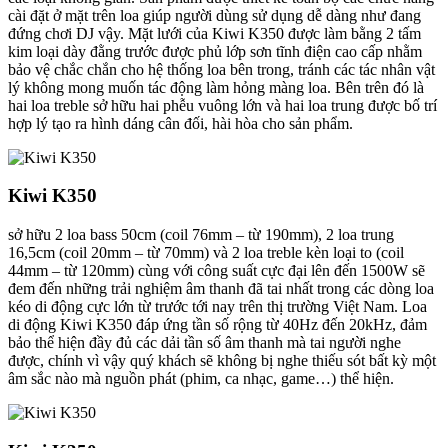
cài đặt ở mặt trên loa giúp người dùng sử dụng dễ dàng như đang
đứng chơi DJ vậy. Mặt lưới của Kiwi K350 được làm bằng 2 tấm
kim loại dày đằng trước được phủ lớp sơn tĩnh điện cao cấp nhằm
bảo vệ chắc chắn cho hệ thống loa bên trong, tránh các tác nhân vật
lý không mong muốn tác động làm hỏng màng loa. Bên trên đó là
hai loa treble sở hữu hai phễu vuông lớn và hai loa trung được bố trí
hợp lý tạo ra hình dáng cân đối, hài hòa cho sản phẩm.
Kiwi K350
sở hữu 2 loa bass 50cm (coil 76mm – từ 190mm), 2 loa trung
16,5cm (coil 20mm – từ 70mm) và 2 loa treble kèn loại to (coil
44mm – từ 120mm) cùng với công suất cực đại lên đến 1500W sẽ
đem đến những trải nghiệm âm thanh đã tai nhất trong các dòng loa
kéo di động cực lớn từ trước tới nay trên thị trường Việt Nam. Loa
di động Kiwi K350 đáp ứng tần số rộng từ 40Hz đến 20kHz, đảm
bảo thể hiện đầy đủ các dải tần số âm thanh mà tai người nghe
được, chính vì vậy quý khách sẽ không bị nghe thiếu sót bất kỳ một
âm sắc nào mà nguồn phát (phim, ca nhạc, game…) thể hiện.