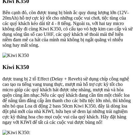
Kiwi K350
Bên cạnh đó, còn được trang bị bình ắc quy dung lượng lớn (12V-
20mAh) hỗ trợ cực kỳ tốt cho những cuộc vui chơi, tiệc tùng của
các quý khách kéo dài từ 4 - 8 tiếng. Ngoài ra, với hai tay micro
không dây đi cùng Kiwi K350, có cấu tạo vỏ hợp kim cao cấp và sử
dụng sóng tần số cao UHF, các quý khách sẽ thoải mái thể hiện
niềm đam mê ca hát của mình mà không bị ngắt quãng vì nhiễu
sóng hay mất sóng.
Kiwi K350
được trang bị 2 tổ Effect (Delay + Reveb) sử dụng chíp công nghệ
cao tạo ra tiếng vang trung thực, mượt mà hỗ trợ cực kỳ tốt cho
micro giúp các quý khách hát được nhẹ nhàng, mượt mà và hòa
quện cùng âm nhạc.Nếu các quý khách đang cần tìm một chiếc loa
để nâng tầm đẳng cấp âm thanh cho các bữa tiệc lớn nhỏ, thì không
nên bỏ qua Loa di động 2 bass 50cm Kiwi K350, đây là dòng loa
đột phá mới của nhà KIWI, hứa hẹn sẽ đem lại những trải nghiệm
cực kỳ thăng hoa cho mọi cuộc vui của quý khách. Hãy đặt hàng
ngay với KIWI để tất cả các cuộc vui được bùng nổ!