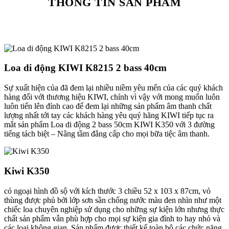
THÔNG TIN SẢN PHẨM
Loa di động KIWI K8215 2 bass 40cm
Sự xuất hiện của đã đem lại nhiều niềm yêu mến của các quý khách
hàng đối với thương hiệu KIWI, chính vì vậy với mong muốn luôn
luôn tiến lên đỉnh cao để đem lại những sản phẩm âm thanh chất
lượng nhất tới tay các khách hàng yêu quý hãng KIWI tiếp tục ra
mắt sản phẩm Loa di động 2 bass 50cm KIWI K350 với 3 đường
tiếng tách biệt – Nâng tầm đẳng cấp cho mọi bữa tiệc âm thanh.
Kiwi K350
có ngoại hình đồ sộ với kích thước 3 chiều 52 x 103 x 87cm, vỏ
thùng được phủ bởi lớp sơn sần chống nước màu đen nhìn như một
chiếc loa chuyên nghiệp sử dụng cho những sự kiện lớn nhưng thực
chất sản phẩm vẫn phù hợp cho mọi sự kiện gia đình to hay nhỏ và
các loại không gian. Sản phẩm được thiết kế toàn bộ các chức năng