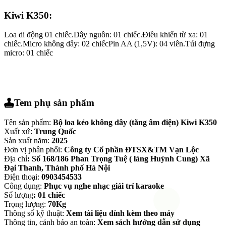
Kiwi K350:
Loa di động 01 chiếc.Dây nguồn: 01 chiếc.Điều khiển từ xa: 01
chiếc.Micro không dây: 02 chiếcPin AA (1,5V): 04 viên.Túi đựng
micro: 01 chiếc
Tem phụ sản phẩm
Tên sản phẩm:
Bộ loa kéo không dây (tăng âm điện)
Kiwi K350
Xuất xứ:
Trung Quốc
Sản xuất năm:
2025
Đơn vị phân phối:
Công ty Cổ phần ĐTSX&TM Vạn Lộc
Địa chỉ
: Số 168/186 Phan Trọng Tuệ ( làng Huỳnh Cung) Xã
Đại Thanh, Thành phố Hà Nội
Điện thoại:
0903454533
Công dụng:
Phục vụ nghe nhạc giải trí karaoke
Số lượng
: 01 chiếc
Trọng lượng:
70Kg
Thông số kỹ thuật:
Xem tài liệu đính kèm theo máy
Thông tin, cảnh báo an toàn:
Xem sách hướng dẫn sử dụng