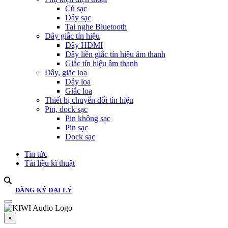
Củ sạc
Dây sạc
Tai nghe Bluetooth
Dây giắc tín hiệu
Dây HDMI
Dây liền giắc tín hiệu âm thanh
Giắc tín hiệu âm thanh
Dây, giắc loa
Dây loa
Giắc loa
Thiết bị chuyển đổi tín hiệu
Pin, dock sạc
Pin không sạc
Pin sạc
Dock sạc
Tin tức
Tài liệu kĩ thuật
ĐĂNG KÝ ĐẠI LÝ
×