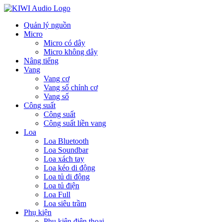
Quản lý nguồn
Micro
Micro có dây
Micro không dây
Nâng tiếng
Vang
Vang cơ
Vang số chỉnh cơ
Vang số
Công suất
Công suất
Công suất liền vang
Loa
Loa Bluetooth
Loa Soundbar
Loa xách tay
Loa kéo di động
Loa tủ di động
Loa tủ điện
Loa Full
Loa siêu trầm
Phụ kiện
Phụ kiện điện thoại