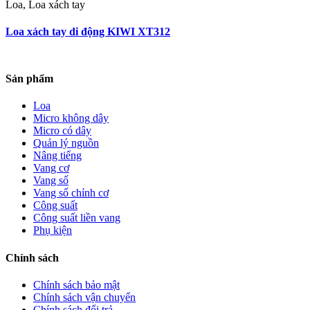
Loa, Loa xách tay
Loa xách tay di động KIWI XT312
Sản phẩm
Loa
Micro không dây
Micro có dây
Quản lý nguồn
Nâng tiếng
Vang cơ
Vang số
Vang số chỉnh cơ
Công suất
Công suất liền vang
Phụ kiện
Chính sách
Chính sách bảo mật
Chính sách vận chuyển
Chính sách đổi trả