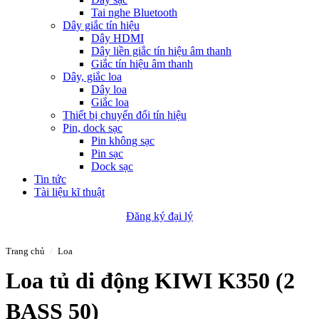
Tai nghe Bluetooth
Dây giắc tín hiệu
Dây HDMI
Dây liền giắc tín hiệu âm thanh
Giắc tín hiệu âm thanh
Dây, giắc loa
Dây loa
Giắc loa
Thiết bị chuyển đổi tín hiệu
Pin, dock sạc
Pin không sạc
Pin sạc
Dock sạc
Tin tức
Tài liệu kĩ thuật
Đăng ký đại lý
Trang chủ
/
Loa
Loa tủ di động KIWI K350 (2
BASS 50)