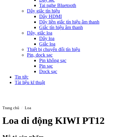
Tai nghe Bluetooth
Dây giắc tín hiệu
Dây HDMI
Dây liền giắc tín hiệu âm thanh
Giắc tín hiệu âm thanh
Dây, giắc loa
Dây loa
Giắc loa
Thiết bị chuyển đổi tín hiệu
Pin, dock sạc
Pin không sạc
Pin sạc
Dock sạc
Tin tức
Tài liệu kĩ thuật
Trang chủ
/
Loa
Loa di động KIWI PT12