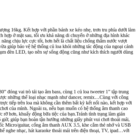
lượng 16kg. Kết hợp với phần bánh xe kéo nhẹ, trơn tru phía dưới làm
ích hợp ở mặt sau, tối ưu khả năng di chuyển ở những địa hình khác
ăng chịu lực cực tốt, hơn hết là chất liệu chống thấm nước vượt
, vừa giúp bảo vệ hệ thống củ loa khỏi những tác động của ngoại cảnh
 cụm đèn LED, tạo nên sự sống động cũng như kích thích người dùng
” đóng vai trò tái tạo âm bass, cùng 1 củ loa tweeter 1” tập trung
i được những thể loại nhạc mạnh như dancer, remix…Cùng với công
rực tiếp trên loa mà không cần thêm bất kỳ kết nối nào, kết hợp với
c chơi của mình. Ngoài ra, nếu bạn muốn có hệ thống âm thanh cao
c rỡ hơn, khuấy động bữa tiệc của bạn.Tránh tình trạng làm gián
giờ, giúp bạn hoàn tận hưởng những giây phút vui chơi thoải mái,
 nối: Micro/guitar, cổng âm thanh AUX 3.5, khe cắm thẻ nhớ và USB
 thể nghe nhạc, hát karaoke thoải mái trên điện thoại, TV, ipad…với