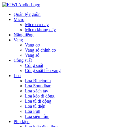
Quản lý nguồn
Micro
Micro có dây
Micro không dây
Nâng tiếng
Vang
Vang cơ
Vang số chỉnh cơ
Vang số
Công suất
Công suất
Công suất liền vang
Loa
Loa Bluetooth
Loa Soundbar
Loa xách tay
Loa kéo di động
Loa tủ di động
Loa tủ điện
Loa Full
Loa siêu trầm
Phụ kiện
Phụ kiện điện thoại