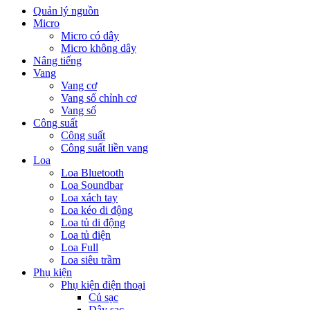
Quản lý nguồn
Micro
Micro có dây
Micro không dây
Nâng tiếng
Vang
Vang cơ
Vang số chỉnh cơ
Vang số
Công suất
Công suất
Công suất liền vang
Loa
Loa Bluetooth
Loa Soundbar
Loa xách tay
Loa kéo di động
Loa tủ di động
Loa tủ điện
Loa Full
Loa siêu trầm
Phụ kiện
Phụ kiện điện thoại
Củ sạc
Dây sạc