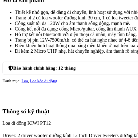
Mô tả sản phẩm
Thiết kế nhỏ gọn, dễ dàng di chuyển, linh hoạt sử dụng với nh
Trang bị 2 củ loa woofer đường kính 30 cm, 1 củ loa tweeter 
Công suất tối đa 120W cho âm thanh sống động, mạnh mẽ.
Cổng kết nối đa dạng: cổng Micro/guitar, cổng âm thanh AUX 3
Hỗ trợ kết nối bluetooth với điện thoại cá nhân, máy tính bản
Trang bị pin 12V-7500mAh, có thể ca hát nghe nhạc từ 4-6 tiếng
Điều khiển linh hoạt thông qua bảng điều khiển ở mặt trên loa 
Đi kèm 2 Micro UHF nhẹ, hát chuyên nghiệp, âm thanh rõ ràn
Bảo hành chính hãng:
12 tháng
Danh mục:
Loa
,
Loa kéo di động
Thông số kỹ thuật
Loa di động KIWI PT12
Driver:
2 driver woofer đường kính 12 Inch Driver tweeters đường kí