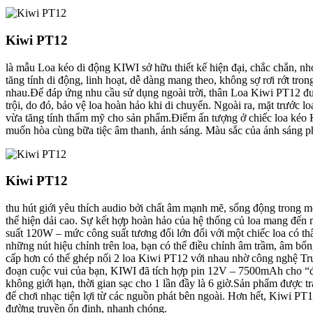
Kiwi PT12
là mẫu Loa kéo di động KIWI sở hữu thiết kế hiện đại, chắc chắn, nh
tăng tính di động, linh hoạt, dễ dàng mang theo, không sợ rơi rớt tr
nhau.Để đáp ứng nhu cầu sử dụng ngoài trời, thân Loa Kiwi PT12 đượ
trội, do đó, bảo vệ loa hoàn hảo khi di chuyển. Ngoài ra, mặt trước 
vừa tăng tính thẩm mỹ cho sản phẩm.Điểm ấn tượng ở chiếc loa kéo 
muốn hòa cùng bữa tiệc âm thanh, ánh sáng. Màu sắc của ánh sáng ph
Kiwi PT12
thu hút giới yêu thích audio bởi chất âm mạnh mẽ, sống động trong một
thể hiện dải cao. Sự kết hợp hoàn hảo của hệ thống củ loa mang đến
suất 120W – mức công suất tương đối lớn đối với một chiếc loa có th
những nút hiệu chỉnh trên loa, bạn có thể điều chỉnh âm trầm, âm bổ
cấp hơn có thể ghép nối 2 loa Kiwi PT12 với nhau nhờ công nghệ True
đoạn cuộc vui của bạn, KIWI đã tích hợp pin 12V – 7500mAh cho “đứa
không giới hạn, thời gian sạc cho 1 lần đầy là 6 giờ.Sản phẩm được
để chơi nhạc tiện lợi từ các nguồn phát bên ngoài. Hơn hết, Kiwi PT12
đường truyền ổn định, nhanh chóng.