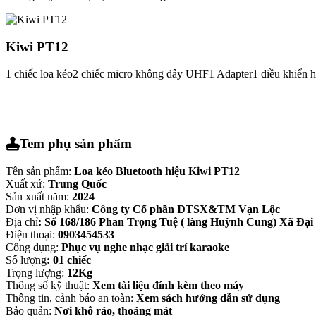
Kiwi PT12
1 chiếc loa kéo2 chiếc micro không dây UHF1 Adapter1 điều khiển 
Tem phụ sản phẩm
Tên sản phẩm:
Loa kéo Bluetooth hiệu Kiwi PT12
Xuất xứ:
Trung Quốc
Sản xuất năm:
2024
Đơn vị nhập khẩu:
Công ty Cổ phần ĐTSX&TM Vạn Lộc
Địa chỉ
: Số 168/186 Phan Trọng Tuệ ( làng Huỳnh Cung) Xã Đạ
Điện thoại:
0903454533
Công dụng:
Phục vụ nghe nhạc giải trí karaoke
Số lượng
: 01 chiếc
Trọng lượng:
12Kg
Thông số kỹ thuật:
Xem tài liệu đính kèm theo máy
Thông tin, cảnh báo an toàn:
Xem sách hướng dẫn sử dụng
Bảo quản:
Nơi khô ráo, thoáng mát