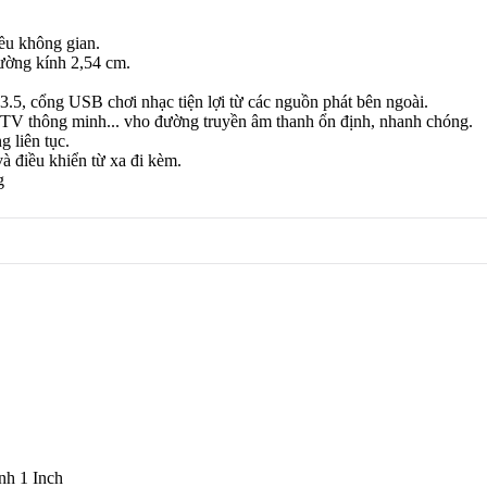
iều không gian.
đường kính 2,54 cm.
.5, cổng USB chơi nhạc tiện lợi từ các nguồn phát bên ngoài.
g, TV thông minh... vho đường truyền âm thanh ổn định, nhanh chóng.
 liên tục.
và điều khiển từ xa đi kèm.
g
nh 1 Inch