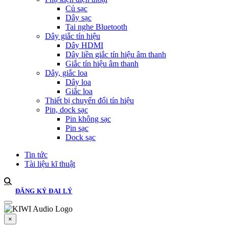
Củ sạc
Dây sạc
Tai nghe Bluetooth
Dây giắc tín hiệu
Dây HDMI
Dây liền giắc tín hiệu âm thanh
Giắc tín hiệu âm thanh
Dây, giắc loa
Dây loa
Giắc loa
Thiết bị chuyển đổi tín hiệu
Pin, dock sạc
Pin không sạc
Pin sạc
Dock sạc
Tin tức
Tài liệu kĩ thuật
ĐĂNG KÝ ĐẠI LÝ
×