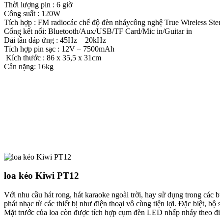
Thời lượng pin :
6 giờ
Công suất :
120W
Tích hợp :
FM radiocác chế độ đèn nháycông nghệ True Wireless Stere
Cổng kết nối:
Bluetooth/Aux/USB/TF Card/Mic in/Guitar in
Dải tần đáp ứng :
45Hz – 20kHz
Tích hợp pin sạc :
12V – 7500mAh
Kích thước :
86 x 35,5 x 31cm
Cân nặng:
16kg
loa kéo Kiwi PT12
Với nhu cầu hát rong, hát karaoke ngoài trời, hay sử dụng trong các
phát nhạc từ các thiết bị như điện thoại vô cùng tiện lợi. Đặc biệt, 
Mặt trước của loa còn được tích hợp cụm đèn LED nhấp nháy theo điệ