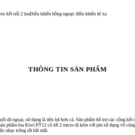
o kết nối 2 loaĐiều khiển hồng ngoại: điều khiển từ xa
THÔNG TIN SẢN PHẨM
 buổi dã ngoại, sử dụng là tiện lợi hơn cả. Sản phẩm hỗ trợ các cổng 
bộ sản phẩm loa Kiwi PT12 có tới 2 micro đi kèm với pin sử dụng vô cùn
u nhạc trông rất bắt mắt.