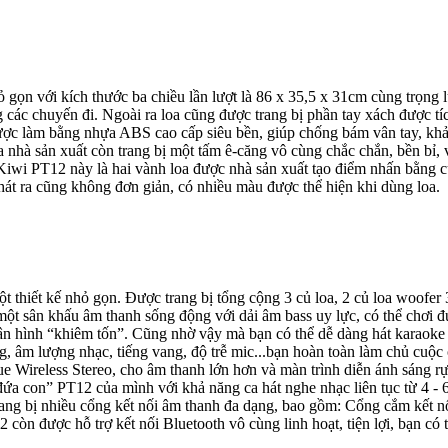
ỏ gọn với kích thước ba chiều lần lượt là 86 x 35,5 x 31cm cùng trọng 
ong các chuyến đi. Ngoài ra loa cũng được trang bị phần tay xách được t
c làm bằng nhựa ABS cao cấp siêu bền, giúp chống bám vân tay, khả n
loa nhà sản xuất còn trang bị một tấm ê-căng vô cùng chắc chắn, bền bỉ
Kiwi PT12 này là hai vành loa được nhà sản xuất tạo điểm nhấn bằng
át ra cũng không đơn giản, có nhiều màu được thể hiện khi dùng loa.
 thiết kế nhỏ gọn. Được trang bị tổng cộng 3 củ loa, 2 củ loa woofer 30
 một sân khấu âm thanh sống động với dải âm bass uy lực, có thể chơ
ân hình “khiêm tốn”. Cũng nhờ vậy mà bạn có thể dễ dàng hát karaoke t
ng, âm lượng nhạc, tiếng vang, độ trễ mic...bạn hoàn toàn làm chủ cuộ
 Wireless Stereo, cho âm thanh lớn hơn và màn trình diễn ánh sáng rự
 con” PT12 của mình với khả năng ca hát nghe nhạc liên tục từ 4 - 6 
 trang bị nhiều cổng kết nối âm thanh đa dạng, bao gồm: Cổng cắm kết
 còn được hỗ trợ kết nối Bluetooth vô cùng linh hoạt, tiện lợi, bạn có