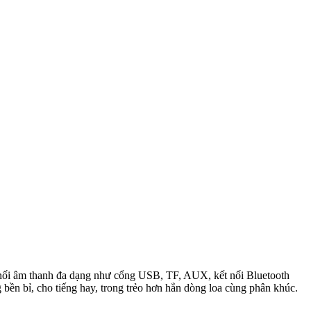
kết nối âm thanh đa dạng như cổng USB, TF, AUX, kết nối Bluetooth
g bền bỉ, cho tiếng hay, trong trẻo hơn hẳn dòng loa cùng phân khúc.